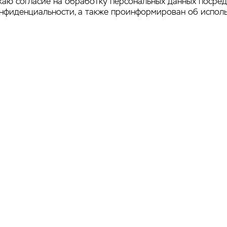
аю согласие на обработку персональных данных посре
онфиденциальности
, а также проинформирован об испол
ен Ассоциации
Официальный
ендинговых
маркетинг-
мпаний России
провайдер
Продвижение сайта 
итика
teleport
фиденциальности
а сайта