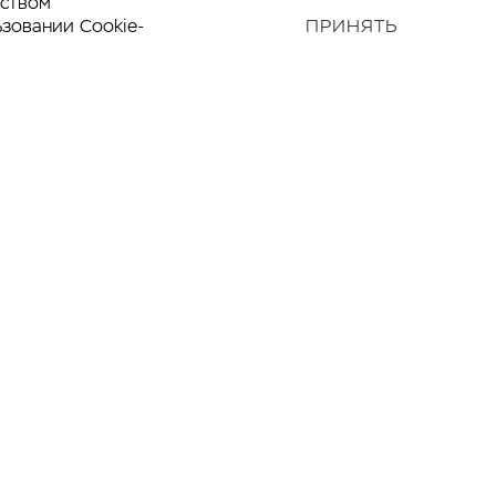
дством
ьзовании Cookie-
ПРИНЯТЬ
Наверх
—