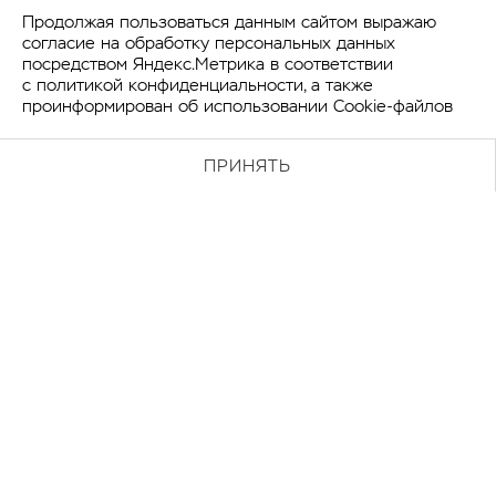
комплексные решения для развития.
Продолжая пользоваться данным сайтом выражаю
согласие на обработку персональных данных
посредством Яндекс.Метрика в соответствии
с
политикой конфиденциальности
, а также
проинформирован об использовании Cookie-файлов
ПРИНЯТЬ
Комплексность работы и практическая
применимость её результатов для
решения актуальных проблем. Вот
ценность, которую мы несём
производственным компаниям.