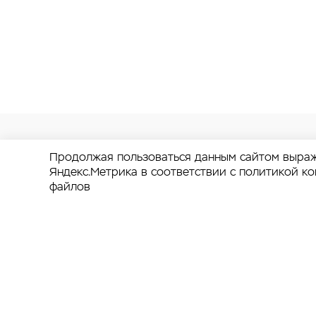
Продолжая пользоваться данным сайтом выраж
Яндекс.Метрика в соответствии с
политикой к
файлов
Работаем над
от Калинингр
до Хабаровск