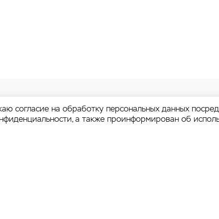
аю согласие на обработку персональных данных посре
онфиденциальности
, а также проинформирован об испол
 проектами
ада
а